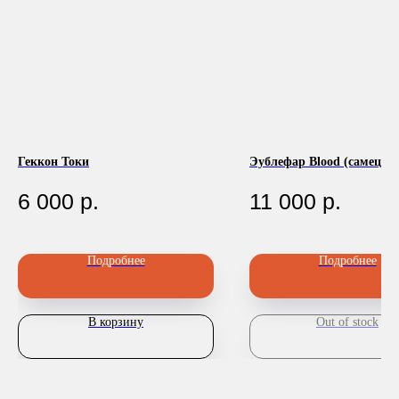
Геккон Токи
Эублефар Blood (самец)
Номер телефона: +7 (903)140-09-90
Адрес: г.Москва, ул.Беговая, 13
6 000
р.
11 000
р.
П
Подробнее
Подробнее
В корзину
Out of stock
Главная
Каталог
Передержка
Доставка
Статьи
О нас