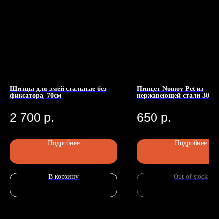
Щипцы для змей стальные без
Пинцет Nomoy Pet из
фиксатора, 70см
нержавеющей стали 30 см
Номер телефона: +7 (903)140-09-90
Адрес: г.Москва, ул.Беговая, 13
П
2 700
р.
650
р.
Подробнее
Подробнее
В корзину
Out of stock
Главная
Каталог
Передержка
Доставка
Статьи
О нас