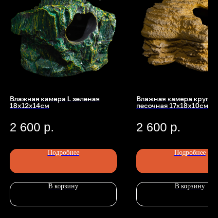
Влажная камера L зеленая
Влажная камера кругла
18х12х14см
песочная 17х18х10см
Номер телефона: +7 (903)140-09-90
Адрес: г.Москва, ул.Беговая, 13
П
2 600
р.
2 600
р.
Подробнее
Подробнее
В корзину
В корзину
Главная
Каталог
Передержка
Доставка
Статьи