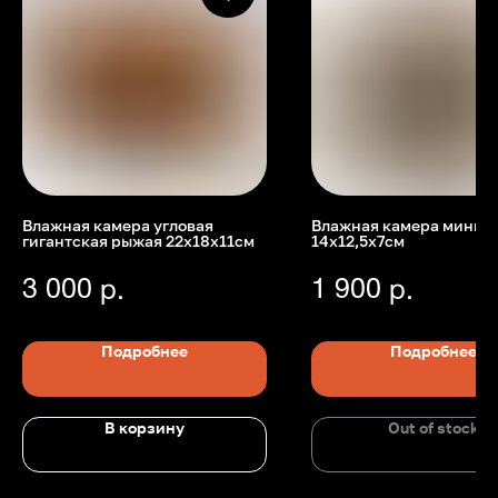
Влажная камера угловая
Влажная камера мини б
гигантская рыжая 22х18х11см
14х12,5х7см
Номер телефона: +7 (903)140-09-90
Адрес: г.Москва, ул.Беговая, 13
П
3 000
1 900
р.
р.
Подробнее
Подробнее
В корзину
Out of stock
Главная
Каталог
Передержка
Доставка
Статьи