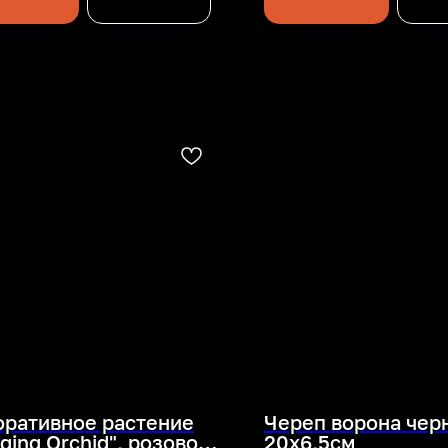
ративное растение
Череп ворона чер
ging Orchid", розовое
20х6,5см