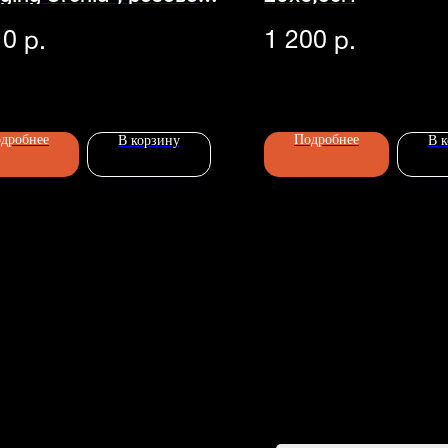
30см
10
1 200
р.
р.
Главная
-90
Каталог
дробнее
Подробнее
Передержка
В корзину
В 
Доставка
Статьи
О нас
Контакты
D
esign by