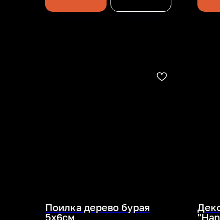
Поилка дерево бурая
Деко
5х6см
"Han