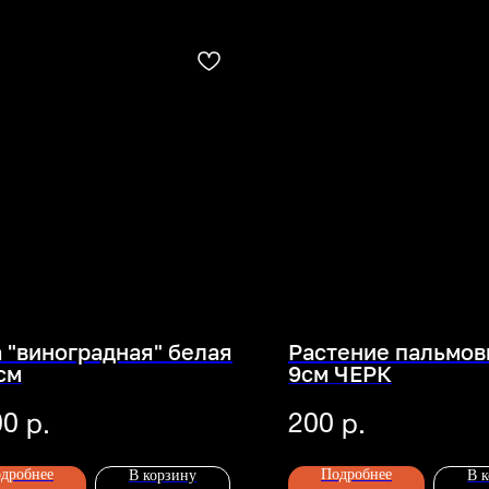
 "виноградная" белая
Растение пальмов
см
9см ЧЕРК
00
200
р.
р.
дробнее
Подробнее
В корзину
В 