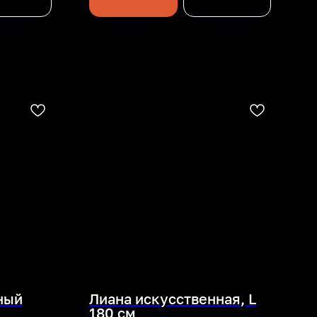
ный
Лиана искусственная, L
180 см