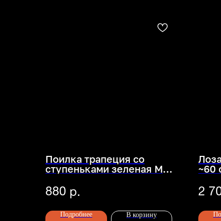
Поилка трапеция со
Лоза
ступеньками зеленая M
~60 
9х11см
880
2 7
р.
Подробнее
По
В корзину