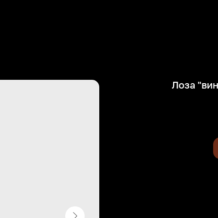
вка
О Нас
Статьи
Контакты
Лоза "ви