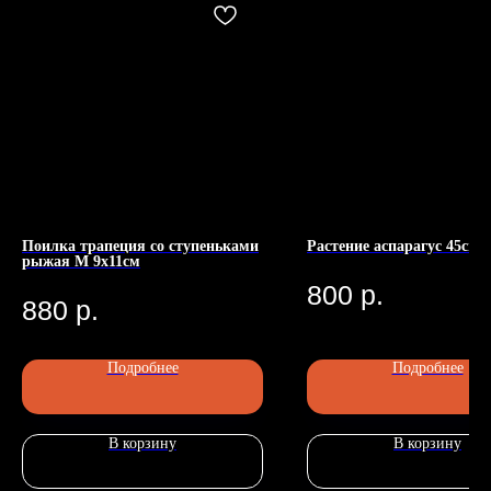
Поилка трапеция со ступеньками
Растение аспарагус 45см
Номер телефона: +7 (903)140-09-90
рыжая М 9х11см
Адрес: г.Москва, ул.Беговая, 13
П
800
р.
880
р.
Подробнее
Подробнее
Главная
В корзину
В корзину
Каталог
Передержка
Доставка