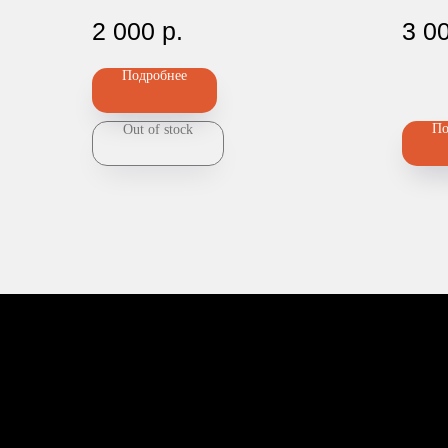
Deser
2 000
р.
3 0
Подробнее
Номер телефона: +7 (903)140-09
Адрес: г.Москва, ул.Беговая, 13
П
По
Out of stock
ИП Чугина Елена Валерьевна
ИНН 772207524449
ОГРН 324774600232724
Политика конфиденциальности
Пользовательское соглашение