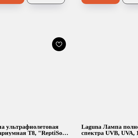
а ультрафиолетовая
Laguna Лампа полн
ариумная T8, "ReptiSol
спектра UVB, UVA, 