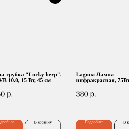
а трубка "Lucky herp",
Laguna Лампа
B 10.0, 15 Вт, 45 см
инфракрасная, 75Вт
50
р.
380
р.
дробнее
Подробнее
В корзину
В 