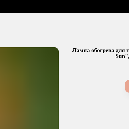
вка
О Нас
Статьи
Контакты
Лампа обогрева для
Sun",