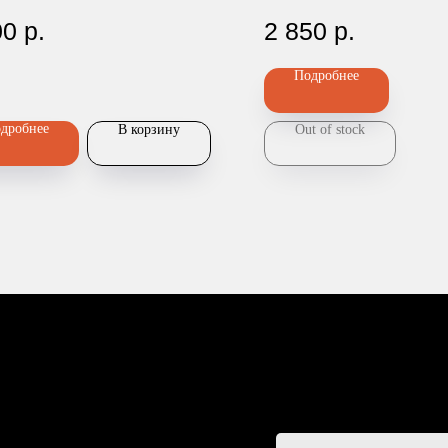
t" 10.0, 36Вт
00
р.
2 850
р.
Подробнее
Главная
-90
Каталог
дробнее
В корзину
Out of stock
Передержка
Доставка
Статьи
О нас
Контакты
D
esign by