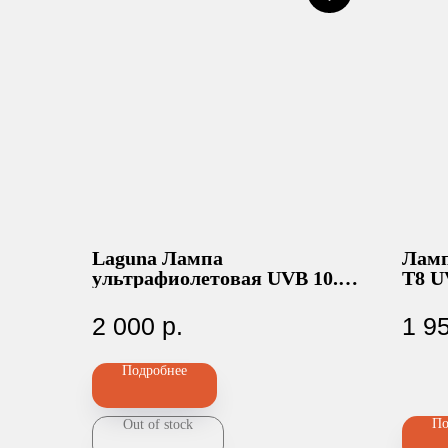
Laguna Лампа
Ламп
ультрафиолетовая UVB 10.0,
T8 UV
26Вт
2 000
р.
1 9
Подробнее
По
Out of stock