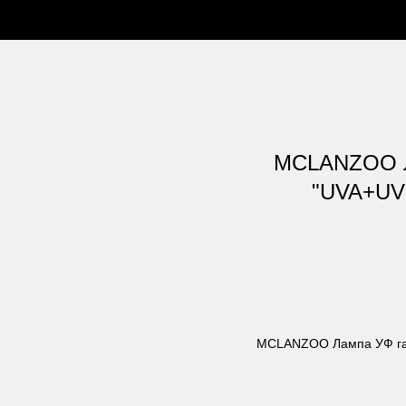
вка
О Нас
Статьи
Контакты
MCLANZOO Л
"UVA+UVB
MCLANZOO Лампа УФ гал