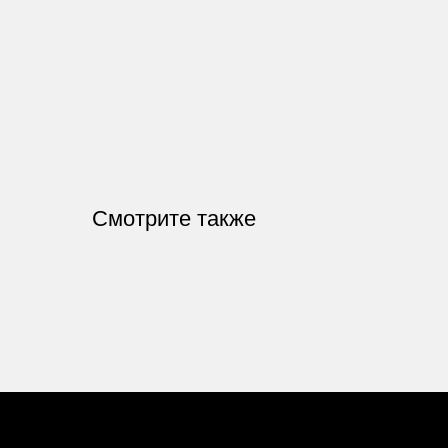
Смотрите также
Номер телефона: +7 (903)140-09
Адрес: г.Москва, ул.Беговая, 13
П