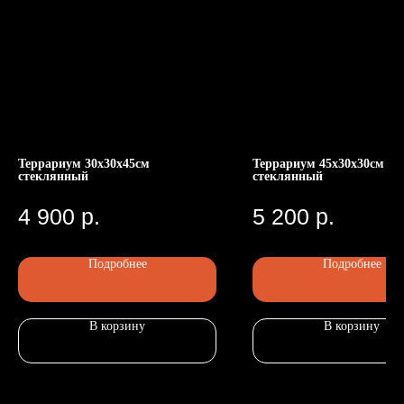
Террариум 30х30х45см
Террариум 45х30х30см
стеклянный
стеклянный
Номер телефона: +7 (903)140-09-90
Адрес: г.Москва, ул.Беговая, 13
П
4 900
р.
5 200
р.
Подробнее
Подробнее
В корзину
В корзину
Главная
Каталог
Передержка
Доставка
Статьи
О нас