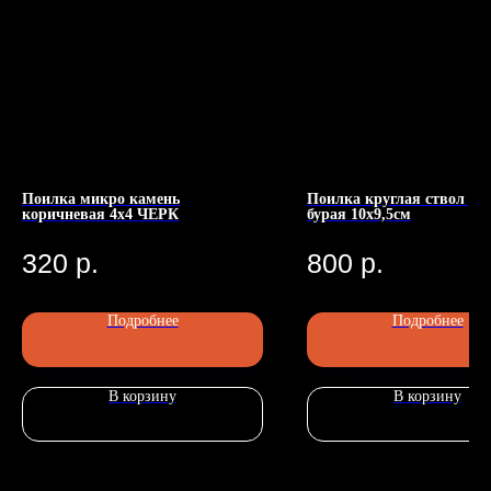
Поилка микро камень
Поилка круглая ствол де
коричневая 4х4 ЧЕРК
бурая 10х9,5см
Номер телефона: +7 (903)140-09-90
Адрес: г.Москва, ул.Беговая, 13
П
320
р.
800
р.
Подробнее
Подробнее
В корзину
В корзину
Главная
Каталог
Передержка
Доставка
Статьи
О нас