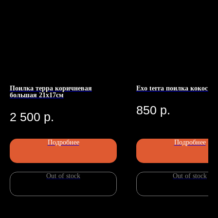
Поилка терра коричневая
Exo terra поилка кокос 1
большая 21х17см
Номер телефона: +7 (903)140-09-90
Адрес: г.Москва, ул.Беговая, 13
850
р.
П
2 500
р.
Подробнее
Подробнее
Out of stock
Out of stock
Главная
Каталог
Передержка
Доставка
Статьи
О нас