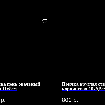
ка пень овальный
Поилка круглая ств
я 11х8см
коричневая 10х9,5с
р.
800
р.