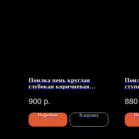
Поилка пень круглая
Поил
глубокая коричневая
ступ
12х13см
9х11
900
р.
880
Подробнее
По
В корзину