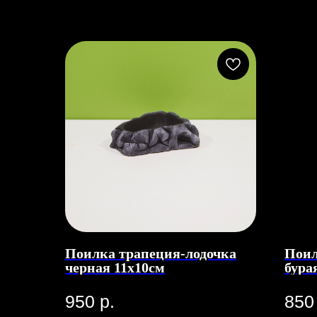
Поилка трапеция-лодочка
Поил
черная 11х10см
бура
950
р.
850