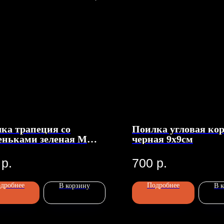
ка трапеция со
Поилка угловая ко
еньками зеленая M
черная 9х9см
см
р.
700
р.
дробнее
Подробнее
В корзину
В 