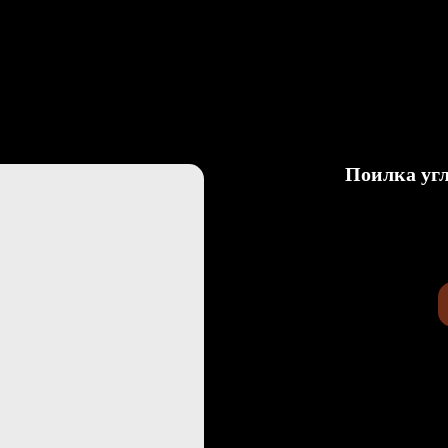
вка
О Нас
Статьи
Контакты
Поилка угл