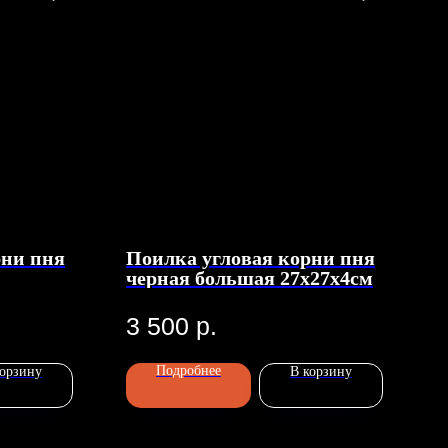
рни пня
Поилка угловая корни пня
черная большая 27х27х4см
3 500
р.
Подробнее
корзину
В корзину