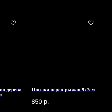
ол дерева
Поилка череп рыжая 9х7см
м
850
р.