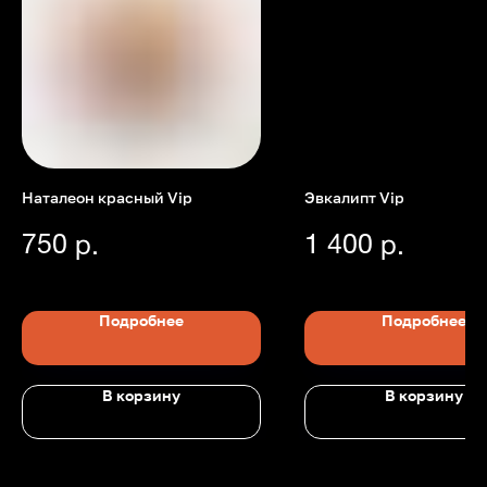
Наталеон красный Vip
Эвкалипт Vip
Номер телефона: +7 (903)140-09-90
Адрес: г.Москва, ул.Беговая, 13
750
1 400
р.
р.
П
Подробнее
Подробнее
В корзину
В корзину
Главная
Каталог
Передержка
Доставка
Статьи
О нас