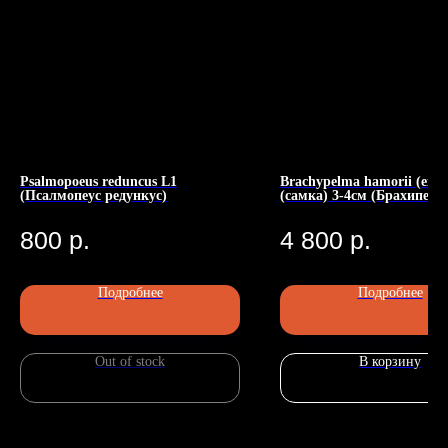
Psalmopoeus reduncus L1
Brachypelma hamorii (ex.s
(Псалмопеус редункус)
(самка) 3-4см (Брахипель
Номер телефона: +7 (903)140-09-90
хамори)
Адрес: г.Москва, ул.Беговая, 13
П
800
р.
4 800
р.
Подробнее
Подробнее
Out of stock
В корзину
Главная
Каталог
Передержка
Доставка
Статьи
О нас