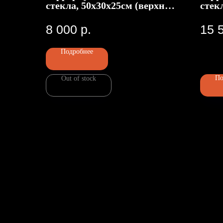
стекла, 50х30х25см (верхний
стек
доступ)
8 000
р.
15 
Подробнее
По
Out of stock
Номер телефона: +7 (903)140-09
Адрес: г.Москва, ул.Беговая, 13
П
ИП Чугина Елена Валерьевна
ИНН 772207524449
ОГРН 324774600232724
Политика конфиденциальности
Пользовательское соглашение