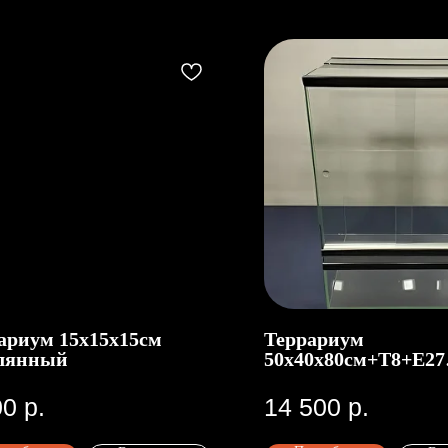
ариум 15х15х15см
Террариум
лянный
50х40х80см+Т8+Е27
стеклянный
00
р.
14 500
р.