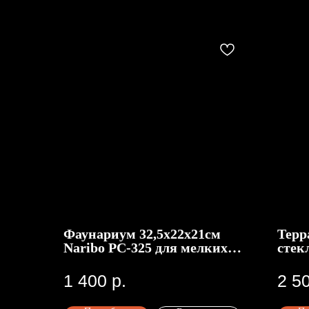
Фаунариум 32,5x22x21см
Терр
Naribo PC-325 для мелких
стек
животных, черный
1 400
р.
2 5