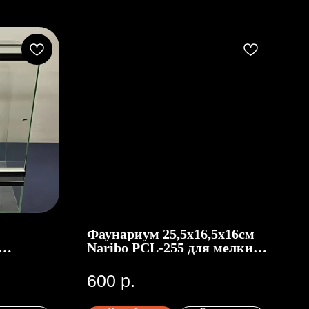
Фаунариум 25,5x16,5x16см
Naribo PCL-255 для мелких
животных, пластиковый, с
цветной крышкой
600
р.