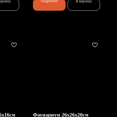
Подробнее
корзину
В корзину
5х16см
Фаунариум 26x26x20см