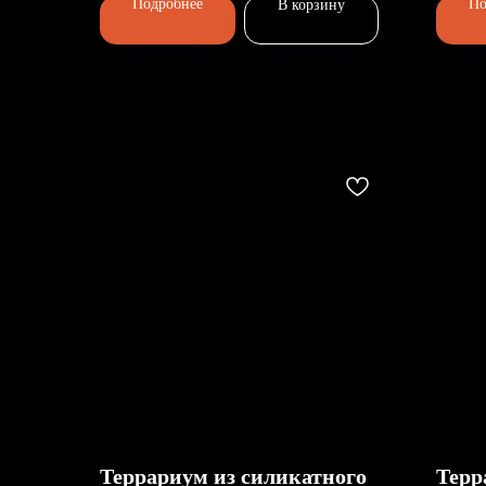
Подробнее
По
В корзину
Террариум из силикатного
Терр