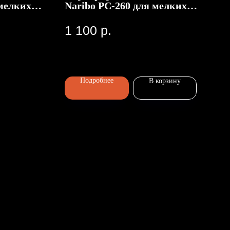
мелких
Naribo PC-260 для мелких
овый, с
животных, черный
1 100
р.
Подробнее
В корзину