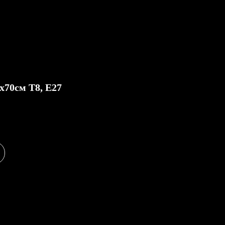
вка
О Нас
Статьи
Контакты
х70см Т8, Е27