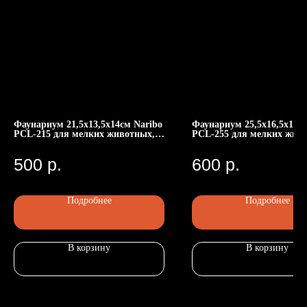
Фаунариум 21,5x13,5x14см Naribo
Фаунариум 25,5x16,5x16см
PCL-215 для мелких животных,
PCL-255 для мелких жив
Номер телефона: +7 (903)140-09-90
пластиковый, с цветной
пластиковый, с цветной
Адрес: г.Москва, ул.Беговая, 13
крышкой
крышкой
П
500
р.
600
р.
Подробнее
Подробнее
В корзину
В корзину
Главная
Каталог
Передержка
Доставка
Статьи
О нас