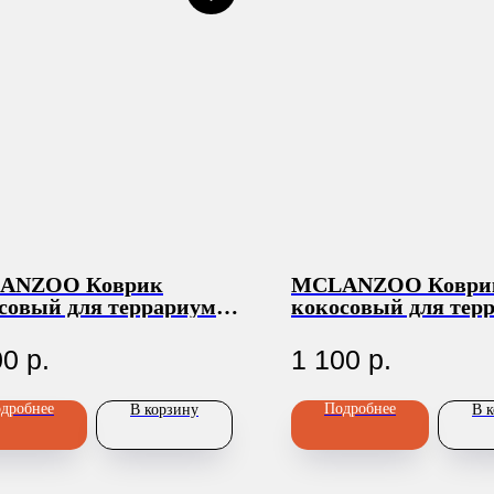
ANZOO Коврик
MCLANZOO Коври
совый для террариумов,
кокосовый для тер
onut fiber mat",
в рулоне, 60х40см
0х0.6см
00
р.
1 100
р.
дробнее
Подробнее
В корзину
В 