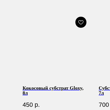
Кокосовый субстрат Gloxy,
Субс
8л
7л
450
р.
700