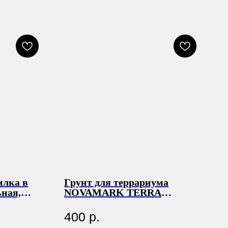
лка в
Грунт для террариума
ьная,
NOVAMARK ТЕRRА
Светлый песок 0,1-0,6мм, 2л
(3кг)
400
р.