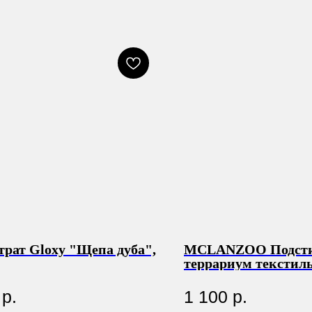
трат Gloxy "Щепа дуба",
MCLANZOO Подсти
террариум текстил
зелёная, 43.8х120см
р.
1 100
р.