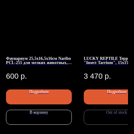
Фаунариум 25,5x16,5x16см Naribo
LUCKY REPTILE Террар
PCL-255 для мелких животных,
"Insect Tarrium", 15х15х2
Номер телефона: +7 (903)140-09-90
пластиковый, с цветной
(Германия)
Адрес: г.Москва, ул.Беговая, 13
крышкой
П
600
р.
3 470
р.
Подробнее
Подробнее
В корзину
Out of stock
Главная
Каталог
Передержка
Доставка
Статьи
О нас