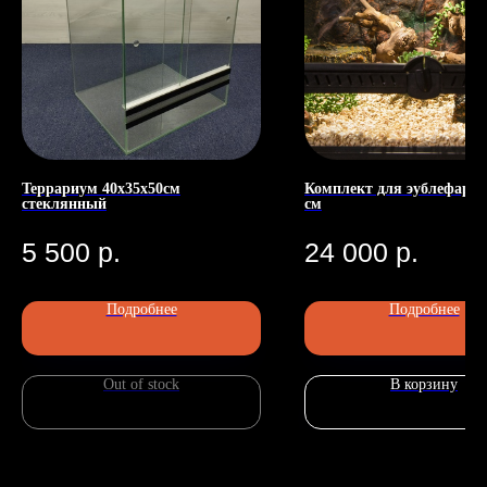
Террариум 40х35х50см
Комплект для эублефара 
стеклянный
см
Номер телефона: +7 (903)140-09-90
Адрес: г.Москва, ул.Беговая, 13
5 500
р.
24 000
р.
П
Подробнее
Подробнее
Out of stock
В корзину
Главная
Каталог
Передержка
Доставка
Статьи
О нас
Контакты