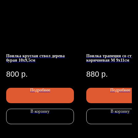
Поилка круглая ствол дерева
Поилка трапеция со ступ
бурая 10х9,5см
коричневая М 9х11см
Номер телефона: +7 (903)140-09-90
Адрес: г.Москва, ул.Беговая, 13
П
800
р.
880
р.
Подробнее
Подробнее
В корзину
В корзину
Главная
Каталог
Передержка
Доставка
Статьи
О нас