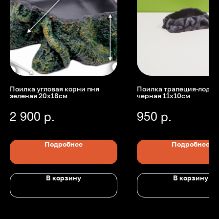
Поилка угловая корни пня
Поилка трапеция-лодоч
зеленая 20х18см
черная 11х10см
Номер телефона: +7 (903)140-09-90
Адрес: г.Москва, ул.Беговая, 13
П
2 900
950
р.
р.
Подробнее
Подробнее
В корзину
В корзину
Главная
Каталог
Передержка
Доставка
Статьи
О нас