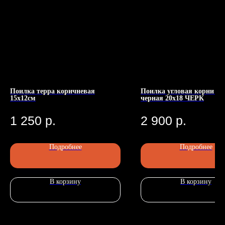
Поилка терра коричневая
Поилка угловая корни пн
15х12см
черная 20х18 ЧЕРК
Номер телефона: +7 (903)140-09-90
Адрес: г.Москва, ул.Беговая, 13
П
1 250
р.
2 900
р.
Подробнее
Подробнее
В корзину
В корзину
Главная
Каталог
Передержка
Доставка
Статьи
О нас