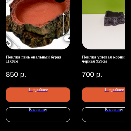
Поилка пень овальный бурая
Поилка угловая корни пн
11х8см
черная 9х9см
Номер телефона: +7 (903)140-09-90
Адрес: г.Москва, ул.Беговая, 13
П
850
р.
700
р.
Подробнее
Подробнее
В корзину
В корзину
Главная
Каталог
Передержка
Доставка
Статьи
О нас