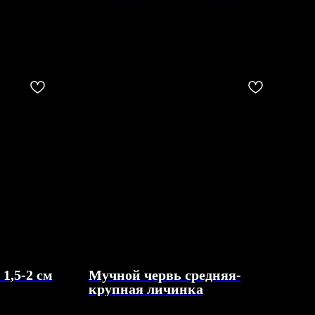
1,5-2 см
Мучной червь средняя-
крупная личинка