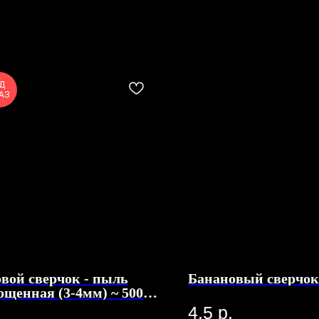
Д
АЗ
вой сверчок - пыль
Банановый сверчок 
ощенная (3-4мм) ~ 500
к
4,5
р.