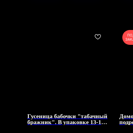
ПО
ЗАК
Гусеница бабочки "табачный
Домо
бражник". В упаковке 13-17
подр
штук
шту