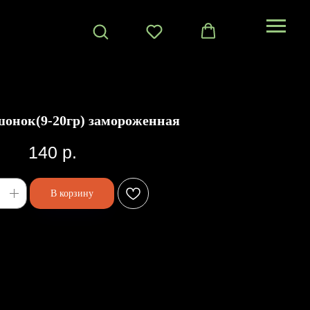
онок(9-20гр) замороженная
140
р.
В корзину