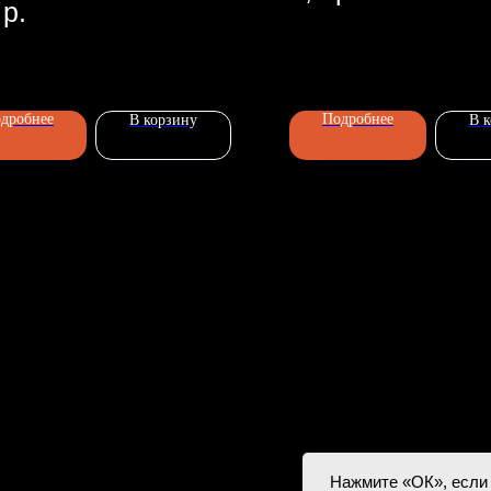
р.
Главная
-90
Каталог
дробнее
Подробнее
В корзину
В 
Передержка
Доставка
Статьи
О нас
Контакты
D
esign by
Нажмите «ОК», если