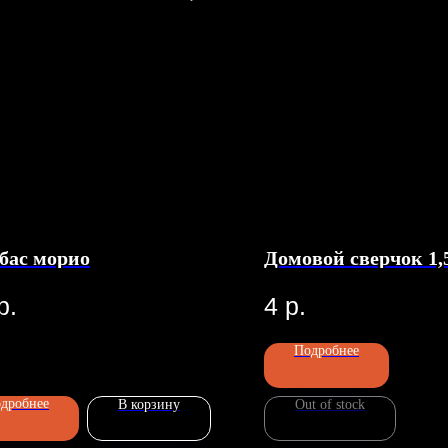
бас морио
Домовой сверчок 1,5
р.
4
р.
Подробнее
дробнее
В корзину
Out of stock