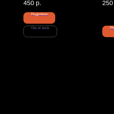
450
р.
250
Подробнее
Номер телефона: +7 (903)140-09
Адрес: г.Москва, ул.Беговая, 13
По
П
Out of stock
ИП Чугина Елена Валерьевна
ИНН 772207524449
ОГРН 324774600232724
Политика конфиденциальности
Пользовательское соглашение