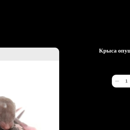
вка
О Нас
Статьи
Контакты
Крыса опуш