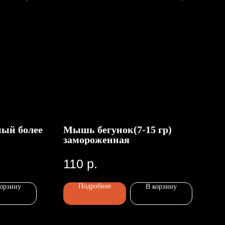
ый более
Мышь бегунок(7-15 гр)
замороженная
110
р.
Подробнее
корзину
В корзину