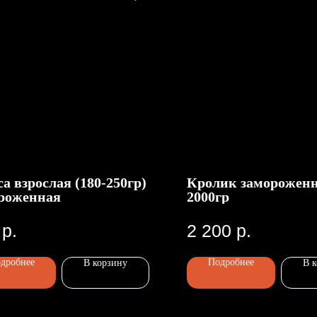
а взрослая (180-250гр)
Кролик замороженн
роженная
2000гр
р.
2 200
р.
дробнее
Подробнее
В корзину
В 