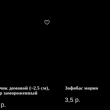
чок домовой (~2.5 см),
Зофобас морио
гр замороженный
3,5
р.
р.