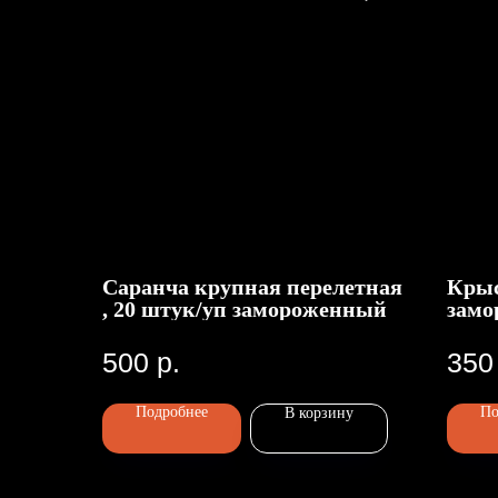
Саранча крупная перелетная
Крыс
, 20 штук/уп замороженный
замо
500
р.
350
Подробнее
По
В корзину