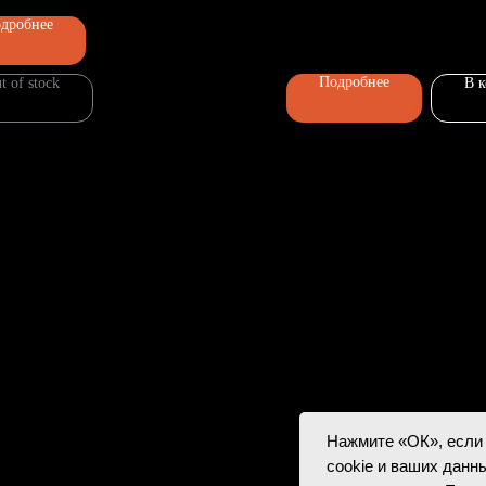
дробнее
Главная
-90
Каталог
Подробнее
t of stock
В 
Передержка
Доставка
Статьи
О нас
Контакты
D
esign by
Нажмите «ОК», если
cookie и ваших данны