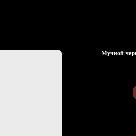
вка
О Нас
Статьи
Контакты
Мучной чер