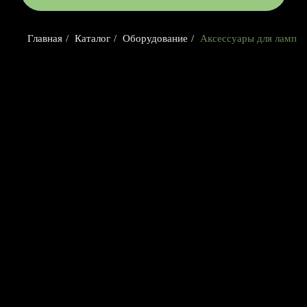
Главная
/
Каталог
/
Оборудование
/
Аксессуары для ламп
Номер телефона: +7 (903)140-09-90
Адрес: г.Москва, ул.Беговая, 13
П
Главная
Каталог
Передержка
Доставка
Статьи
О нас
Контакты
ИП Чугина Елена Валерьевна
ИНН 772207524449
ОГРН 324774600232724