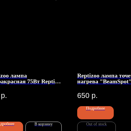
izoo лампа
Reptizoo лампа точ
акрасная 75Вт Repti
нагрева "BeamSpot"
ared UV
р.
650
р.
Подробнее
дробнее
В корзину
Out of stock