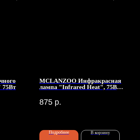
ечного
MCLANZOO Инфракрасная
 75Вт
лампа "Infrared Heat", 75Вт,
R80
875
р.
Подробнее
В корзину