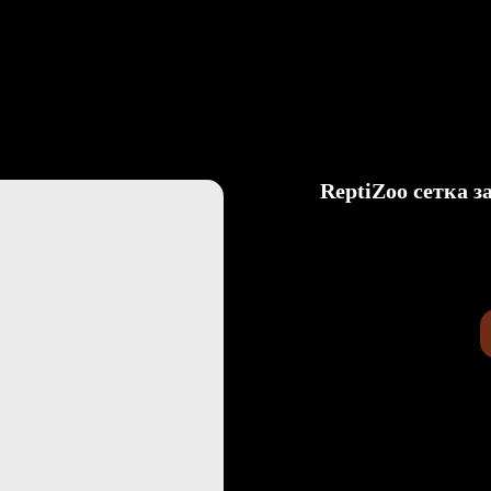
вка
О Нас
Статьи
Контакты
ReptiZoo сетка 