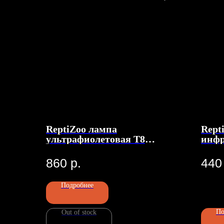
ReptiZoo лампа
Rept
ультрафиолетовая Т8
инфр
"ReptiSol Tropical" UVB 5.0,
Infr
10Вт
860
р.
440
Подробнее
По
Out of stock