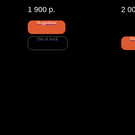
1 900
р.
2 0
Подробнее
Номер телефона: +7 (903)140-09
Адрес: г.Москва, ул.Беговая, 13
П
По
Out of stock
ИП Чугина Елена Валерьевна
ИНН 772207524449
ОГРН 324774600232724
Политика конфиденциальности
Пользовательское соглашение