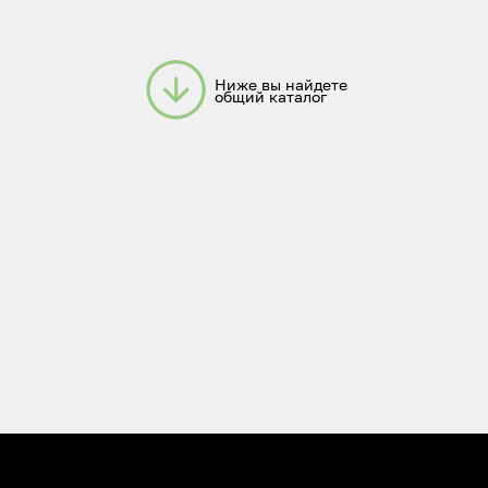
Номер телефона: +7 (903)140-09-90
Адрес: г.Москва, ул.Беговая, 13
П
Главная
Каталог
Передержка
Доставка
Статьи
О нас
Контакты
ИП Чугина Елена Валерьевна