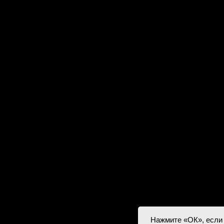
мультивитамины. Вит
Главная
-90
Каталог
Передержка
Доставка
Статьи
О нас
Контакты
D
esign by
Нажмите «ОК», если