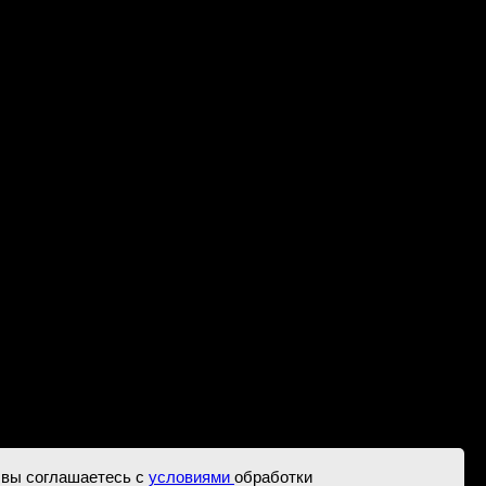
амины добавляют каждое третье кормление.
 вы соглашаетесь с
условиями
обработки